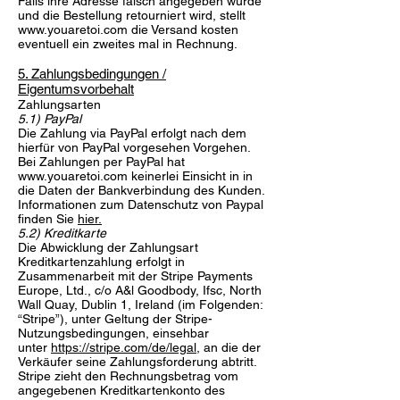
Falls ihre Adresse falsch angegeben wurde
und die Bestellung retourniert wird, stellt
www.youaretoi.com die Versand kosten
eventuell ein zweites mal in Rechnung.
5. Zahlungsbedingungen /
Eigentumsvorbehalt
Zahlungsarten
5.1) PayPal
Die Zahlung via PayPal erfolgt nach dem
hierfür von PayPal vorgesehen Vorgehen.
Bei Zahlungen per PayPal hat
www.youaretoi.com
keinerlei Einsicht in in
die Daten der Bankverbindung des Kunden.
Informationen zum Datenschutz von Paypal
finden Sie
hier.
5.2) Kreditkarte
Die Abwicklung der Zahlungsart
Kreditkartenzahlung erfolgt in
Zusammenarbeit mit der Stripe Payments
Europe, Ltd., c/o A&l Goodbody, Ifsc, North
Wall Quay, Dublin 1, Ireland (im Folgenden:
“Stripe”), unter Geltung der Stripe-
Nutzungsbedingungen, einsehbar
unter
https://stripe.com/de/legal
, an die der
Verkäufer seine Zahlungsforderung abtritt.
Stripe zieht den Rechnungsbetrag vom
angegebenen Kreditkartenkonto des