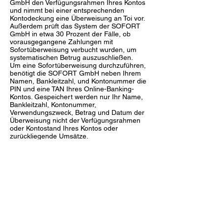
GmbH den Verfügungsrahmen Ihres Kontos
und nimmt bei einer entsprechenden
Kontodeckung eine Überweisung an Toi vor.
Außerdem prüft das System der SOFORT
GmbH in etwa 30 Prozent der Fälle, ob
vorausgegangene Zahlungen mit
Sofortüberweisung verbucht wurden, um
systematischen Betrug auszuschließen.
Um eine Sofortüberweisung durchzuführen,
benötigt die SOFORT GmbH neben Ihrem
Namen, Bankleitzahl, und Kontonummer die
PIN und eine TAN Ihres Online-Banking-
Kontos. Gespeichert werden nur Ihr Name,
Bankleitzahl, Kontonummer,
Verwendungszweck, Betrag und Datum der
Überweisung nicht der Verfügungsrahmen
oder Kontostand Ihres Kontos oder
zurückliegende Umsätze.
Bei einer erfolgreichen Transaktion erhält Toi
von der SOFORT GmbH nur die
automatisierte Bestätigung in Echtzeit, dass
die Überweisung ausgeführt wurde.
6. Widerrufsbelehrung
Newsletter
Mit dem Newsletter informieren wir Sie